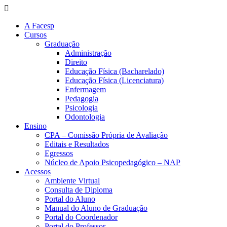
A Facesp
Cursos
Graduação
Administração
Direito
Educação Física (Bacharelado)
Educação Física (Licenciatura)
Enfermagem
Pedagogia
Psicologia
Odontologia
Ensino
CPA – Comissão Própria de Avaliação
Editais e Resultados
Egressos
Núcleo de Apoio Psicopedagógico – NAP
Acessos
Ambiente Virtual
Consulta de Diploma
Portal do Aluno
Manual do Aluno de Graduação
Portal do Coordenador
Portal do Professor